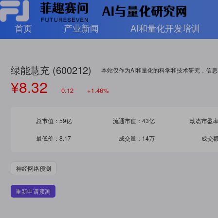
首页
产业新闻
AI和量化开发培训
绿能慧充 (600212)
本站仅作为AI和量化的科学和技术研究，信
¥8.32
0.12
+1.46%
总市值：
59亿
流通市值：
43亿
动态市盈
最低价：
8.17
成交量：
14万
成交
神经网络预测
重新申请预测