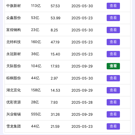
中旗新材
113亿
查看
57.53
2025-05-30
众鑫股份
53亿
查看
53.99
2025-05-23
富煌钢构
23亿
查看
8.25
2025-05-30
北特科技
160亿
查看
47.19
2025-05-23
永冠新材
36亿
查看
15.40
2025-05-23
天际股份
104亿
查看
17.93
2025-09-29
棕榈股份
44亿
查看
2.97
2025-05-30
湖北宜化
158亿
查看
14.53
2025-09-29
优彩资源
28亿
查看
7.93
2025-05-28
兴业银锡
555亿
查看
31.26
2025-09-29
雪龙集团
44亿
查看
21.59
2025-05-23