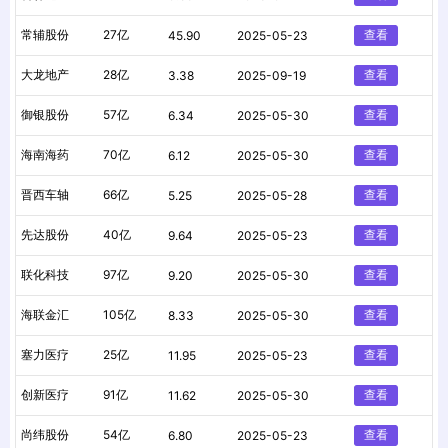
常辅股份
27亿
查看
45.90
2025-05-23
大龙地产
28亿
查看
3.38
2025-09-19
御银股份
57亿
查看
6.34
2025-05-30
海南海药
70亿
查看
6.12
2025-05-30
晋西车轴
66亿
查看
5.25
2025-05-28
先达股份
40亿
查看
9.64
2025-05-23
联化科技
97亿
查看
9.20
2025-05-30
海联金汇
105亿
查看
8.33
2025-05-30
塞力医疗
25亿
查看
11.95
2025-05-23
创新医疗
91亿
查看
11.62
2025-05-30
尚纬股份
54亿
查看
6.80
2025-05-23